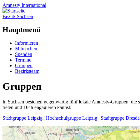
Amnesty
International
Bezirk Sachsen
Hauptmenü
Zum
Informieren
Inhalt
Mitmachen
springen
Spenden
Termine
Gruppen
Bezirksteam
Gruppen
In Sachsen bestehen gegenwärtig fünf lokale Amnesty-Gruppen, die si
treten und Dich engagieren kannst:
Stadtgruppe Leipzig
|
Hochschulgruppe Leipzig
|
Stadtgruppe Dresde